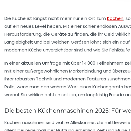
Die Küche ist längst nicht mehr nur ein Ort zum
Kochen
, s
auf ein neues Level heben. Mit einer schier endlosen Ausw
Herausforderung, die Geräte zu finden, die ihr Geld wirkl
Langlebigkeit und bei welchen Geräten lohnt sich ein Kau
modernen Küche unverzichtbar sind und wie Sie Fehlkäufe
In einer aktuellen Umfrage mit über 14.000 Teilnehmern ze
mit einer außergewöhnlichen Markenbindung und überzeu
ihrer robusten Technik und modernen Features zunehmend 
Rolle, wenn man den wahren Wert eines Küchengeräts bewer
worauf Sie wirklich achten sollten, um langfristig Freude a
Die besten Küchenmaschinen 2025: Für wen 
Küchenmaschinen sind wahre Alleskönner, die mittlerweile 
allem bei regelmäßiger Nutzung erheblich Zeit und Mühe. D