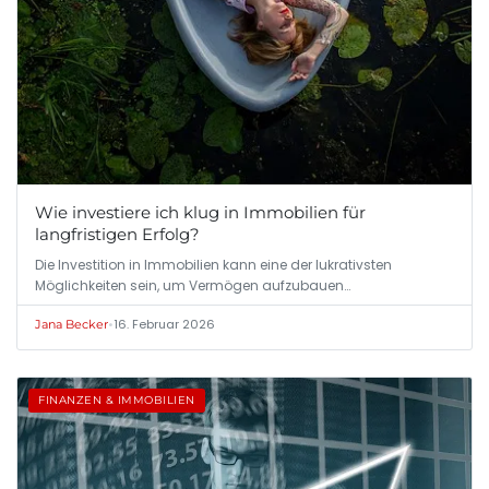
Wie investiere ich klug in Immobilien für
langfristigen Erfolg?
Die Investition in Immobilien kann eine der lukrativsten
Möglichkeiten sein, um Vermögen aufzubauen…
•
16. Februar 2026
Jana Becker
FINANZEN & IMMOBILIEN