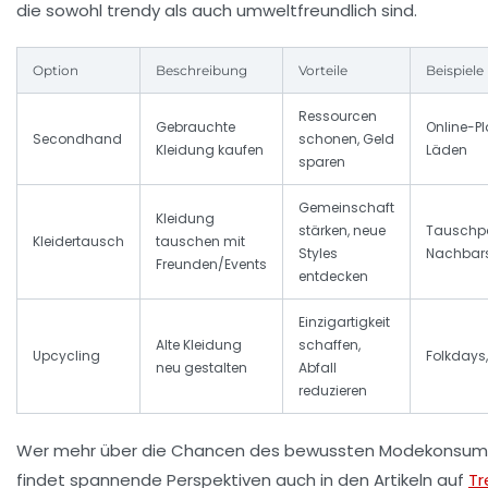
die sowohl trendy als auch umweltfreundlich sind.
Option
Beschreibung
Vorteile
Beispiele
Ressourcen
Gebrauchte
Online-Pl
Secondhand
schonen, Geld
Kleidung kaufen
Läden
sparen
Gemeinschaft
Kleidung
stärken, neue
Tauschpa
Kleidertausch
tauschen mit
Styles
Nachbars
Freunden/Events
entdecken
Einzigartigkeit
Alte Kleidung
schaffen,
Upcycling
Folkdays,
neu gestalten
Abfall
reduzieren
Wer mehr über die Chancen des bewussten Modekonsum
findet spannende Perspektiven auch in den Artikeln auf
Tr