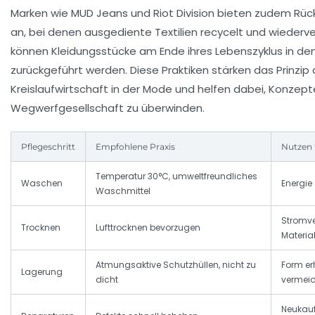
Marken wie MUD Jeans und Riot Division bieten zudem 
an, bei denen ausgediente Textilien recycelt und wiederv
können Kleidungsstücke am Ende ihres Lebenszyklus in den
zurückgeführt werden. Diese Praktiken stärken das Prinzip 
Kreislaufwirtschaft in der Mode und helfen dabei, Konzept
Wegwerfgesellschaft zu überwinden.
Pflegeschritt
Empfohlene Praxis
Nutzen 
Temperatur 30°C, umweltfreundliches
Waschen
Energie
Waschmittel
Stromve
Trocknen
Lufttrocknen bevorzugen
Materia
Atmungsaktive Schutzhüllen, nicht zu
Form er
Lagerung
dicht
vermei
Neukauf