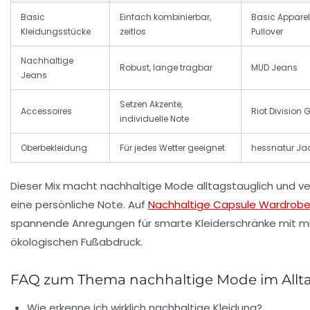
Basic
Einfach kombinierbar,
Basic Apparel
Kleidungsstücke
zeitlos
Pullover
Nachhaltige
Robust, lange tragbar
MUD Jeans
Jeans
Setzen Akzente,
Accessoires
Riot Division G
individuelle Note
Oberbekleidung
Für jedes Wetter geeignet
hessnatur Ja
Dieser Mix macht nachhaltige Mode alltagstauglich und ve
eine persönliche Note. Auf
Nachhaltige Capsule Wardrob
spannende Anregungen für smarte Kleiderschränke mit 
ökologischen Fußabdruck.
FAQ zum Thema nachhaltige Mode im Allt
Wie erkenne ich wirklich nachhaltige Kleidung?