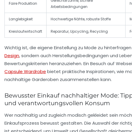
Gerechte Löhne, sichere
Faire Produktion
h
Arbeitsbedingungen
Langlebigkeit
Hochwertige Nähte, robuste Stoffe
M
Kreislaufwirtschaft
Reparatur, Upcycling, Recycling
F
Wichtig ist, die eigene Einstellung zu Mode zu hinterfragen
Design
, sondern auch Herstellungsbedingungen und Leben
Bewertungskriterien heranzuziehen. Ein Besuch auf Webse
Capsule Wardrobe
bietet praktische Inspirationen, wie 
nachhaltige Garderoben zusammenstellen kann.
Bewusster Einkauf nachhaltiger Mode: Tipps 
und verantwortungsvollen Konsum
Wer nachhaltig und zugleich modisch gekleidet sein möcht
Einkaufsprozess bewusst gestalten. Die Auswahl der richt
ist entscheidend, um Umwelt und Gesellschaft gleicherm