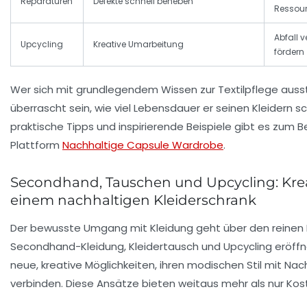
Reparaturen
Defekte schnell beheben
Ressou
Abfall v
Upcycling
Kreative Umarbeitung
fördern
Wer sich mit grundlegendem Wissen zur Textilpflege ausst
überrascht sein, wie viel Lebensdauer er seinen Kleidern 
praktische Tipps und inspirierende Beispiele gibt es zum Be
Plattform
Nachhaltige Capsule Wardrobe
.
Secondhand, Tauschen und Upcycling: Kre
einem nachhaltigen Kleiderschrank
Der bewusste Umgang mit Kleidung geht über den reinen 
Secondhand-Kleidung, Kleidertausch und Upcycling eröffn
neue, kreative Möglichkeiten, ihren modischen Stil mit Nach
verbinden. Diese Ansätze bieten weitaus mehr als nur Ko