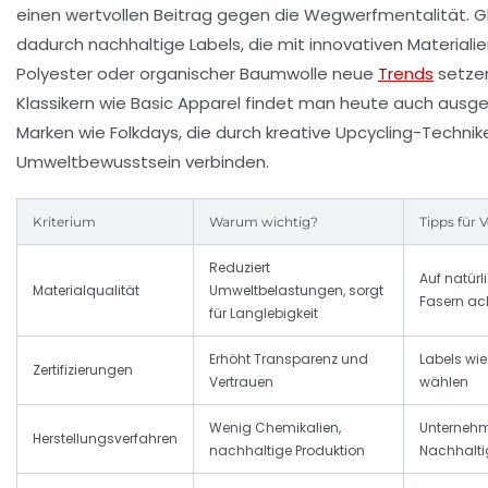
einen wertvollen Beitrag gegen die Wegwerfmentalität. G
dadurch nachhaltige Labels, die mit innovativen Materiali
Polyester oder organischer Baumwolle neue
Trends
setze
Klassikern wie Basic Apparel findet man heute auch ausge
Marken wie Folkdays, die durch kreative Upcycling-Technike
Umweltbewusstsein verbinden.
Kriterium
Warum wichtig?
Tipps für 
Reduziert
Auf natürl
Materialqualität
Umweltbelastungen, sorgt
Fasern ac
für Langlebigkeit
Erhöht Transparenz und
Labels wi
Zertifizierungen
Vertrauen
wählen
Wenig Chemikalien,
Unterneh
Herstellungsverfahren
nachhaltige Produktion
Nachhaltig