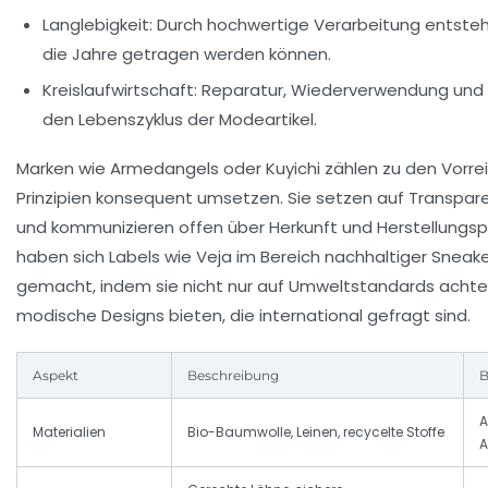
Langlebigkeit:
Durch hochwertige Verarbeitung entsteh
die Jahre getragen werden können.
Kreislaufwirtschaft:
Reparatur, Wiederverwendung und R
den Lebenszyklus der Modeartikel.
Marken wie Armedangels oder Kuyichi zählen zu den Vorreit
Prinzipien konsequent umsetzen. Sie setzen auf Transparen
und kommunizieren offen über Herkunft und Herstellungs
haben sich Labels wie Veja im Bereich nachhaltiger Snea
gemacht, indem sie nicht nur auf Umweltstandards achte
modische Designs bieten, die international gefragt sind.
Aspekt
Beschreibung
B
A
Materialien
Bio-Baumwolle, Leinen, recycelte Stoffe
A