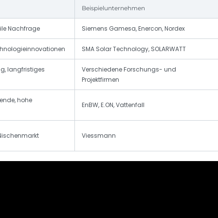
Beispielunternehmen
ile Nachfrage
Siemens Gamesa, Enercon, Nordex
hnologieinnovationen
SMA Solar Technology, SOLARWATT
 langfristiges
Verschiedene Forschungs- und
Projektfirmen
wende, hohe
EnBW, E.ON, Vattenfall
Nischenmarkt
Viessmann