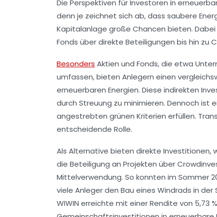
Die Perspektiven für Investoren in erneuerbar
denn je zeichnet sich ab, dass saubere Ener
Kapitalanlage große Chancen bieten. Dabei s
Fonds über direkte Beteiligungen bis hin zu
Besonders
Aktien und Fonds, die etwa Unte
umfassen, bieten Anlegern einen vergleic
erneuerbaren Energien. Diese indirekten Inves
durch Streuung zu minimieren. Dennoch ist ein
angestrebten grünen Kriterien erfüllen. Tran
entscheidende Rolle.
Als Alternative bieten direkte Investitionen
die Beteiligung an Projekten über Crowdinve
Mittelverwendung. So konnten im Sommer 2
viele Anleger den Bau eines Windrads in der
WIWIN erreichte mit einer Rendite von 5,73 %
Gemeinschaftsinvestitionen in erneuerbare Pr