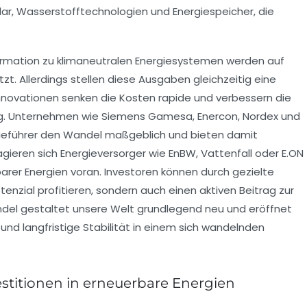
olar, Wasserstofftechnologien und Energiespeicher, die
ormation zu klimaneutralen Energiesystemen werden auf
zt. Allerdings stellen diese Ausgaben gleichzeitig eine
novationen senken die Kosten rapide und verbessern die
dig. Unternehmen wie Siemens Gamesa, Enercon, Nordex und
ieführer den Wandel maßgeblich und bieten damit
ieren sich Energieversorger wie EnBW, Vattenfall oder E.ON
barer Energien voran. Investoren können durch gezielte
zial profitieren, sondern auch einen aktiven Beitrag zur
ndel gestaltet unsere Welt grundlegend neu und eröffnet
d langfristige Stabilität in einem sich wandelnden
stitionen in erneuerbare Energien