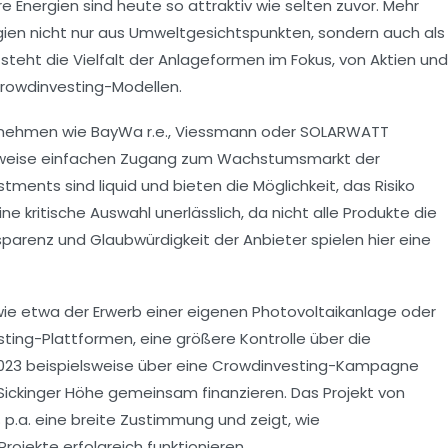
e Energien sind heute so attraktiv wie selten zuvor. Mehr
gien nicht nur aus Umweltgesichtspunkten, sondern auch als
teht die Vielfalt der Anlageformen im Fokus, von Aktien und
 Crowdinvesting-Modellen.
rnehmen wie BayWa r.e., Viessmann oder SOLARWATT
hsweise einfachen Zugang zum Wachstumsmarkt der
tments sind liquid und bieten die Möglichkeit, das Risiko
e kritische Auswahl unerlässlich, da nicht alle Produkte die
sparenz und Glaubwürdigkeit der Anbieter spielen hier eine
, wie etwa der Erwerb einer eigenen Photovoltaikanlage oder
sting-Plattformen, eine größere Kontrolle über die
023 beispielsweise über eine Crowdinvesting-Kampagne
 Sickinger Höhe gemeinsam finanzieren. Das Projekt von
 p.a. eine breite Zustimmung und zeigt, wie
ojekte erfolgreich funktionieren.