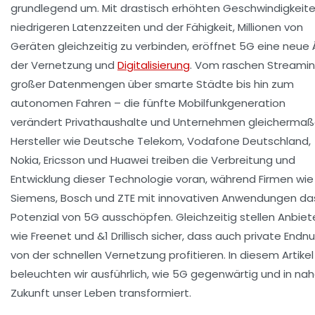
grundlegend um. Mit drastisch erhöhten Geschwindigkeite
niedrigeren Latenzzeiten und der Fähigkeit, Millionen von
Geräten gleichzeitig zu verbinden, eröffnet 5G eine neue 
der Vernetzung und
Digitalisierung
. Vom raschen Streami
großer Datenmengen über smarte Städte bis hin zum
autonomen Fahren – die fünfte Mobilfunkgeneration
verändert Privathaushalte und Unternehmen gleichermaß
Hersteller wie
Deutsche Telekom
,
Vodafone Deutschland
,
Nokia
,
Ericsson
und
Huawei
treiben die Verbreitung und
Entwicklung dieser Technologie voran, während Firmen wie
Siemens
,
Bosch
und
ZTE
mit innovativen Anwendungen da
Potenzial von 5G ausschöpfen. Gleichzeitig stellen Anbiet
wie
Freenet
und
&1 Drillisch
sicher, dass auch private Endnu
von der schnellen Vernetzung profitieren. In diesem Artikel
beleuchten wir ausführlich, wie 5G gegenwärtig und in nah
Zukunft unser Leben transformiert.