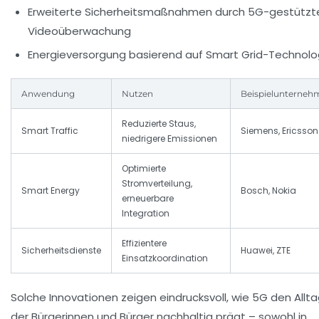
Erweiterte Sicherheitsmaßnahmen durch 5G-gestützt
Videoüberwachung
Energieversorgung basierend auf Smart Grid-Technolo
Anwendung
Nutzen
Beispielunterneh
Reduzierte Staus,
Smart Traffic
Siemens, Ericsson
niedrigere Emissionen
Optimierte
Stromverteilung,
Smart Energy
Bosch, Nokia
erneuerbare
Integration
Effizientere
Sicherheitsdienste
Huawei, ZTE
Einsatzkoordination
Solche Innovationen zeigen eindrucksvoll, wie 5G den Allt
der Bürgerinnen und Bürger nachhaltig prägt – sowohl in