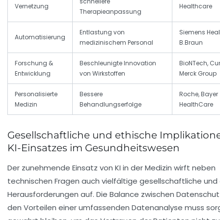
schnellere
Vernetzung
Healthcare
Therapieanpassung
Entlastung von
Siemens Healt
Automatisierung
medizinischem Personal
B.Braun
Forschung &
Beschleunigte Innovation
BioNTech, Cu
Entwicklung
von Wirkstoffen
Merck Group
Personalisierte
Bessere
Roche, Bayer
Medizin
Behandlungserfolge
HealthCare
Gesellschaftliche und ethische Implikation
KI-Einsatzes im Gesundheitswesen
Der zunehmende Einsatz von KI in der Medizin wirft neben
technischen Fragen auch vielfältige gesellschaftliche und
Herausforderungen auf. Die Balance zwischen Datenschut
den Vorteilen einer umfassenden Datenanalyse muss sorg