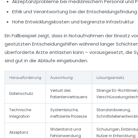
Akzeptanzprobleme bei medizinischem Personal und P
Ethik und Verantwortung bei der Entscheidungsfindung 
Hohe Entwicklungskosten und begrenzte Infrastruktur
Ein Fallbeispiel zeigt, dass in Notaufnahmen der Einsatz vo
gestützten Entscheidungshilfen während langer Schichte
überforderte Ärzte entlasten kann – vorausgesetzt, die 
sind gut in die Abläufe eingebunden.
Herausforderung
Auswirkung
Lösungsansatz
Verlust des
Strenge EU-Richtlinien
Datenschutz
Patientenvertrauens
Verschlüsselungstec
Technische
Systembrüche,
Standardisierung,
Integration
ineffiziente Prozesse
Schnittstellenentwick
Widerstand und
Schulungen, Einbindu
Akzeptanz
Fehlanwendung
Nutzer in Entwicklung