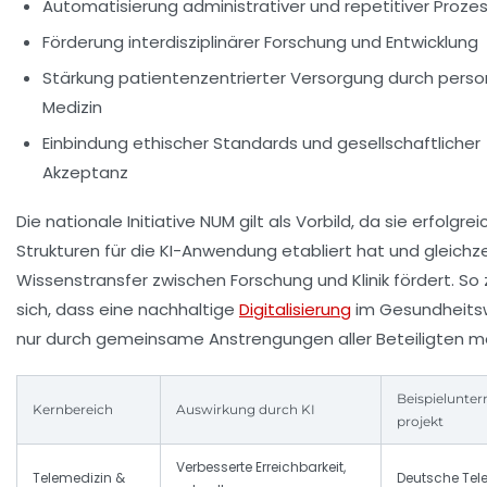
Automatisierung administrativer und repetitiver Proze
Förderung interdisziplinärer Forschung und Entwicklung
Stärkung patientenzentrierter Versorgung durch person
Medizin
Einbindung ethischer Standards und gesellschaftlicher
Akzeptanz
Die nationale Initiative NUM gilt als Vorbild, da sie erfolgre
Strukturen für die KI-Anwendung etabliert hat und gleichz
Wissenstransfer zwischen Forschung und Klinik fördert. So 
sich, dass eine nachhaltige
Digitalisierung
im Gesundheit
nur durch gemeinsame Anstrengungen aller Beteiligten mög
Beispielunte
Kernbereich
Auswirkung durch KI
projekt
Verbesserte Erreichbarkeit,
Telemedizin &
Deutsche Te