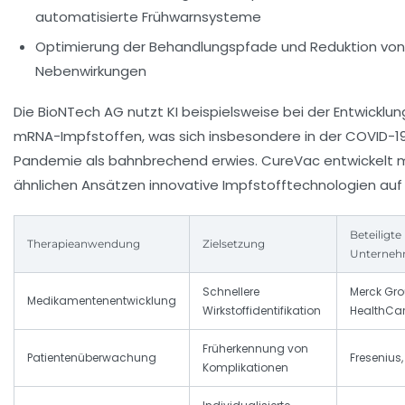
automatisierte Frühwarnsysteme
Optimierung der Behandlungspfade und Reduktion von
Nebenwirkungen
Die BioNTech AG nutzt KI beispielsweise bei der Entwicklun
mRNA-Impfstoffen, was sich insbesondere in der COVID-1
Pandemie als bahnbrechend erwies. CureVac entwickelt m
ähnlichen Ansätzen innovative Impfstofftechnologien auf 
Beteiligte
Therapieanwendung
Zielsetzung
Unterne
Schnellere
Merck Gro
Medikamentenentwicklung
Wirkstoffidentifikation
HealthCa
Früherkennung von
Patientenüberwachung
Fresenius
Komplikationen