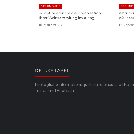
GESUNDHEIT
GESUND
So optimieren Sie die Organisation
Warum i
Ihrer Weinsammlung im Alltag
Wellnes
18. März 2026
17. Sept
DELUXE LABEL
Ihre tägliche Informationsquelle für die neuesten Nach
Trends und Analysen.