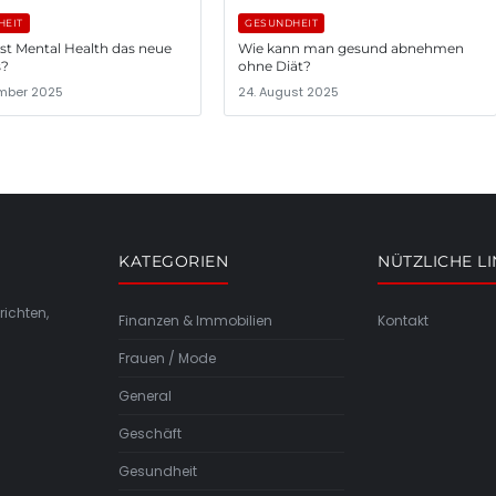
HEIT
GESUNDHEIT
st Mental Health das neue
Wie kann man gesund abnehmen
s?
ohne Diät?
ember 2025
24. August 2025
KATEGORIEN
NÜTZLICHE L
richten,
Finanzen & Immobilien
Kontakt
Frauen / Mode
General
Geschäft
Gesundheit