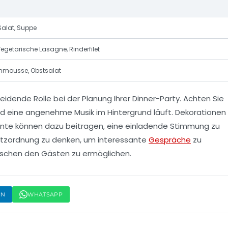
Salat, Suppe
egetarische Lasagne, Rinderfilet
nmousse, Obstsalat
idende Rolle bei der Planung Ihrer Dinner-Party. Achten Sie
nd eine angenehme Musik im Hintergrund läuft. Dekorationen
nte können dazu beitragen, eine einladende Stimmung zu
Sitzordnung zu denken, um interessante
Gespräche
zu
ischen den Gästen zu ermöglichen.
IN
WHATSAPP