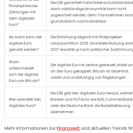
Die EZB garantiert hohe Datenschutzstandard
Privatsphäre bei
doch vollständige Anonymität kann nicht
Zahlungen mit
zugesichert werden, denn Transaktionen sind
dem digitalen
grundsätzlich nachvollziehbar.
Euro?
Ab wann kann der
Die Einführung beginnt mit Pilotprojekten
digitale Euro
voraussichtlich 2026. Eine breite Nutzung wir
genutzt werden?
2027 erwartet, je nach politischer Zustimmung
Worin
Der digitale Euro ist zentral gesteuert, stabil u
unterscheidet
an den Euro gekoppelt. Bitcoin ist dezentral,
sich der digitale
volatil und unabhängig von Regierungen.
Euro von Bitcoin?
Die EZB gibt den digitalen Euro heraus, währe
Wer verwaltet den
Banken und FinTechs wie N26, Commerzbank
digitalen Euro?
oder die Deutsche Bank die Nutzerbetreuung
übernehmen.
Mehr Informationen zur
Finanzwelt
und aktuellen Trends fi