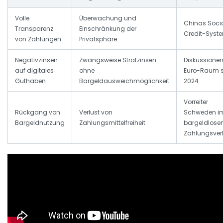
Volle
Überwachung und
Chinas Soci
Transparenz
Einschränkung der
Credit-Syst
von Zahlungen
Privatsphäre
Negativzinsen
Zwangsweise Strafzinsen
Diskussione
auf digitales
ohne
Euro-Raum s
Guthaben
Bargeldausweichmöglichkeit
2024
Vorreiter
Rückgang von
Verlust von
Schweden i
Bargeldnutzung
Zahlungsmittelfreiheit
bargeldlose
Zahlungsver