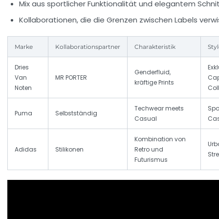
Mix aus sportlicher Funktionalität und elegantem Schni
Kollaborationen, die die Grenzen zwischen Labels verw
Marke
Kollaborationspartner
Charakteristik
Styl
Dries
Exk
Genderfluid,
Van
MR PORTER
Cap
kräftige Prints
Noten
Col
Techwear meets
Spo
Puma
Selbstständig
Casual
Ca
Kombination von
Urb
Adidas
Stilikonen
Retro und
Str
Futurismus