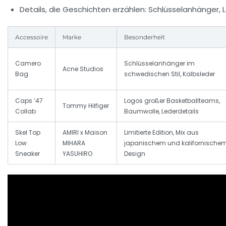
Details, die Geschichten erzählen:
Schlüsselanhänger, L
Accessoire
Marke
Besonderheit
Camero
Schlüsselanhänger im
Acne Studios
Bag
schwedischen Stil, Kalbsleder
Caps ’47
Logos großer Basketballteams,
Tommy Hilfiger
Collab
Baumwolle, Lederdetails
Skel Top
AMIRI x Maison
Limitierte Edition, Mix aus
Low
MIHARA
japanischem und kalifornische
Sneaker
YASUHIRO
Design