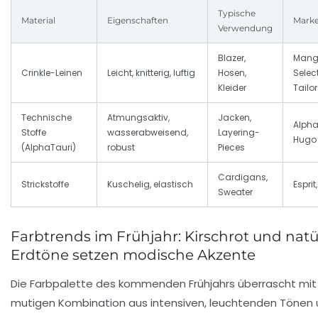
Typische
Material
Eigenschaften
Marke
Verwendung
Blazer,
Man
Crinkle-Leinen
Leicht, knitterig, luftig
Hosen,
Selec
Kleider
Tailor
Technische
Atmungsaktiv,
Jacken,
Alpha
Stoffe
wasserabweisend,
Layering-
Hugo
(AlphaTauri)
robust
Pieces
Cardigans,
Strickstoffe
Kuschelig, elastisch
Esprit,
Sweater
Farbtrends im Frühjahr: Kirschrot und natü
Erdtöne setzen modische Akzente
Die Farbpalette des kommenden Frühjahrs überrascht mit 
mutigen Kombination aus intensiven, leuchtenden Tönen