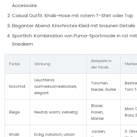
Accessoire
Casual Outfit:
Khaki-Hose mit rotem T-Shirt oder Top
Eleganter Abend:
Kirschrotes Kleid mit braunen Details
Sportlich:
Kombination von Puma-Sportmode in rot mit
Sneakern
Beispiele in
Farbe
Wirkung
Marke
der Mode
Leuchtend,
Taschen,
Bestsel
Kirschrot
aufmerksamkeitsstark,
Kleider, Gürtel
Tom Ta
elegant
Blazer,
Marc 
Beige
Neutral, warm, vielseitig
Hosen,
Boss, E
Mäntel
Jacken,
S. Olive
Khaki
Erdig, natürlich, urban