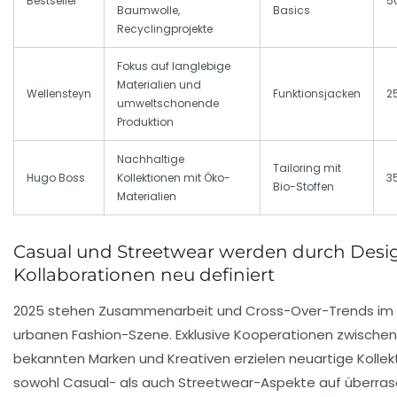
Bestseller
5
Baumwolle,
Basics
Recyclingprojekte
Fokus auf langlebige
Materialien und
Wellensteyn
Funktionsjacken
2
umweltschonende
Produktion
Nachhaltige
Tailoring mit
Hugo Boss
Kollektionen mit Öko-
3
Bio-Stoffen
Materialien
Casual und Streetwear werden durch Desi
Kollaborationen neu definiert
2025 stehen Zusammenarbeit und Cross-Over-Trends im 
urbanen Fashion-Szene. Exklusive Kooperationen zwischen
bekannten Marken und Kreativen erzielen neuartige Kollekt
sowohl Casual- als auch Streetwear-Aspekte auf überra