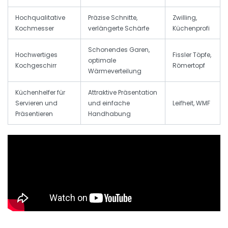
Hochqualitative
Präzise Schnitte,
Zwilling,
Kochmesser
verlängerte Schärfe
Küchenprofi
Schonendes Garen,
Hochwertiges
Fissler Töpfe,
optimale
Kochgeschirr
Römertopf
Wärmeverteilung
Küchenhelfer für
Attraktive Präsentation
Servieren und
und einfache
Leifheit, WMF
Präsentieren
Handhabung