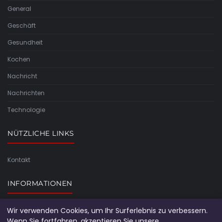
General
Geschäft
Gesundheit
Kochen
Nachricht
Nachrichten
Technologie
NÜTZLICHE LINKS
Kontakt
INFORMATIONEN
Seitenübersicht
Wir verwenden Cookies, um Ihr Surferlebnis zu verbessern.
Wenn Sie fortfahren, akzeptieren Sie unsere