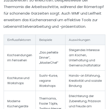
zuzubereiten. So erleichtert beispielsweise der
Thermomix die Arbeitsschritte, während der Römertopf
für schonende Garzeiten sorgt. Auch WMF und Leifheit
erweitern das Küchenarsenal um effektive Tools zur
Lebensmittelverarbeitung und -präsentation.
Einflussfaktoren
Beispiele
Auswirkungen
Steigendes Interesse
„Das perfekte
Kochsendungen
am Kochen,
Dinner“,
im Fernsehen
Unterhaltung und
„MasterChef“
Gemeinschaftsfaktor
Sushi-Kurse,
Hands-on Erfahrung,
Kochkurse und
vegane
Kreativität und soziale
Workshops
Workshops
Bindung
Erleichterung der
Thermomix,
Moderne
Zubereitung, Präzision
Fissler Töpfe,
Küchengeräte
und Freude am
Zwilling Messer