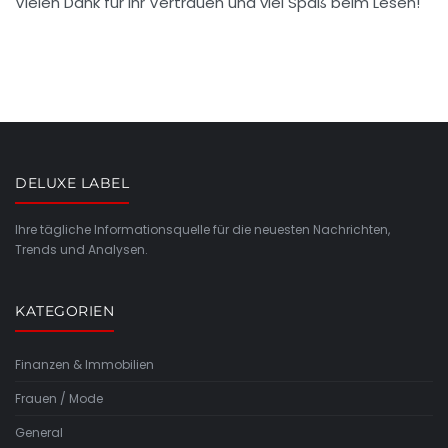
Vielen Dank für Ihr Vertrauen und viel Spaß beim Lesen!
DELUXE LABEL
Ihre tägliche Informationsquelle für die neuesten Nachrichten,
Trends und Analysen.
KATEGORIEN
Finanzen & Immobilien
Frauen / Mode
General