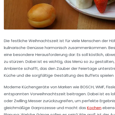
Die festliche Weihnachtszeit ist für viele Menschen der H
kulinarische Genüsse harmonisch zusammenkommen. Besond
eine besondere Herausforderung dar: Es soll köstlich, abw
zu stürzen. Dabei ist es wichtig, das Menü so zu gestalte
Ambiente schafft, das den Zauber der Feiertage unterstre
Küche und die sorgfältige Gestaltung des Buffets spielen d
Moderne Küchengeräte von Marken wie BOSCH, WMF, Fissler
entspannten Vorweihnachtszeit beitragen. Dabei ist es l
oder Zwilling Messer zurückzugreifen, um perfekte Ergebniss
gleichmäßige Garprozesse und macht das
Kochen
ebenso
Planung: Welche Gänge sollen es sein? Wie groß ist der A