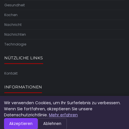
Gesundheit
Kochen
Nachricht
Nachrichten
Technologie
NÜTZLICHE LINKS
Kontakt
INFORMATIONEN
Wir verwenden Cookies, um Ihr Surferlebnis zu verbessern.
Seitenübersicht
Wenn Sie fortfahren, akzeptieren Sie unsere
Datenschutzrichtlinie.
Mehr erfahren
Akzeptieren
Ablehnen
© 2026 Deluxe Label. Alle Rechte vorbehalten.